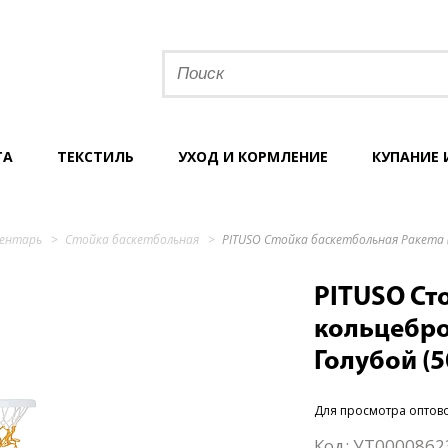
ТА
ТЕКСТИЛЬ
УХОД И КОРМЛЕНИЕ
КУПАНИЕ 
вентарь
Стойка баскетбольная
PITUSO Стойка баскетбольная Ракета (
PITUSO Сто
кольцебро
Голубой (
Для просмотра оптов
Код:
УТ0000862