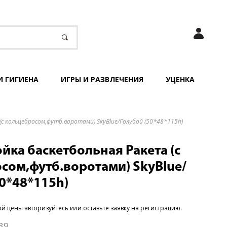
И ГИГИЕНА
ИГРЫ И РАЗВЛЕЧЕНИЯ
УЦЕНКА
с кольцебросом,футб.воротами) SkyBlue/Голубой (50*48*115h)
йка баскетбольная Ракета (с
сом,футб.воротами) SkyBlue/
50*48*115h)
ой цены
авторизуйтесь или оставьте заявку на регистрацию
.
39