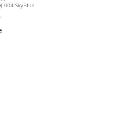
J-004-SkyBlue
2
5