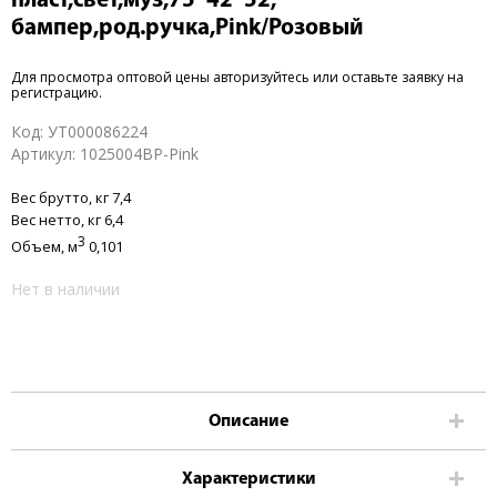
пласт,свет,муз,75*42*52,
бампер,род.ручка,Pink/Розовый
Для просмотра оптовой цены
авторизуйтесь или оставьте заявку на
регистрацию
.
Код:
УТ000086224
Артикул:
1025004BP-Pink
Вес брутто,
кг 7,4
Вес нетто,
кг 6,4
3
Объем,
м
0,101
Нет в наличии
Описание
Характеристики