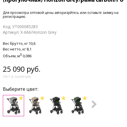
(прогулочная) Horizon Grey/рама carbon/PU
Для просмотра оптовой цены
авторизуйтесь или оставьте заявку на
регистрацию
.
Код:
УТ000085283
Артикул:
X-666/Horizon Grey
Вес брутто,
кг 10,6
Вес нетто,
кг 8,1
3
Объем,
м
0,086
25 090 руб.
Нет в наличии
Выберите цвет: