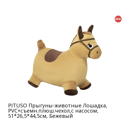
PITUSO Прыгуны-животные Лошадка,
PVC+съемн.плюш.чехол,с насосом,
51*26,5*44,5см, Бежевый