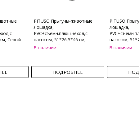
ивотные
PITUSO Прыгуны-животные
PITUSO Прыг
Лошадка,
Лошадка,
хол,с
PVC+съемн.плюш.чехол,с
PVC+съемн.пл
см, Серый
насосом, 51*26,5*46 см,
насосом, 51*2
Коричневый
Бежевый
В наличии
В наличии
НЕЕ
ПОДРОБНЕЕ
ПОД