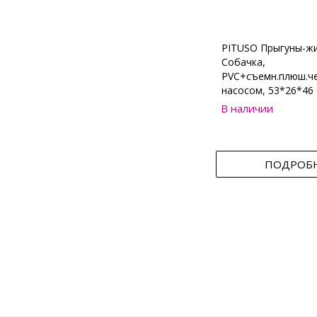
PITUSO Прыгуны-ж
Собачка,
PVC+съемн.плюш.че
насосом, 53*26*46 
В наличии
ПОДРОБ