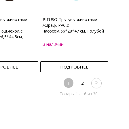
уны-животные
PITUSO Прыгуны-животные
Жираф, PVC,с
юш.чехол,с
насосом,56*28*47 см, Голубой
6,5*44,5см,
В наличии
РОБНЕЕ
ПОДРОБНЕЕ
1
2
Товары 1 - 16 из 30