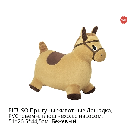
PITUSO Прыгуны-животные Лошадка,
PVC+съемн.плюш.чехол,с насосом,
51*26,5*44,5см, Бежевый