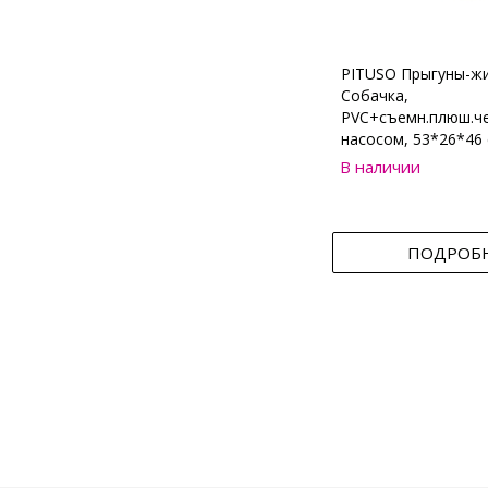
PITUSO Прыгуны-ж
Собачка,
PVC+съемн.плюш.че
насосом, 53*26*46 
В наличии
ПОДРОБ