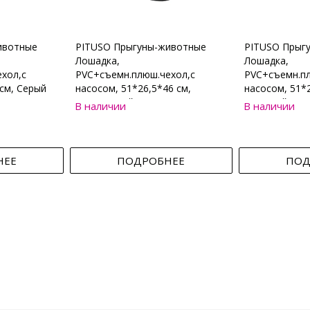
ивотные
PITUSO Прыгуны-животные
PITUSO Прыг
Лошадка,
Лошадка,
хол,с
PVC+съемн.плюш.чехол,с
PVC+съемн.пл
см, Серый
насосом, 51*26,5*46 см,
насосом, 51*2
Коричневый
Бежевый
В наличии
В наличии
НЕЕ
ПОДРОБНЕЕ
ПОД