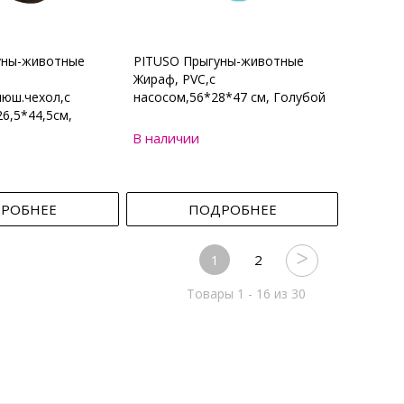
уны-животные
PITUSO Прыгуны-животные
Жираф, PVC,с
юш.чехол,с
насосом,56*28*47 см, Голубой
6,5*44,5см,
В наличии
РОБНЕЕ
ПОДРОБНЕЕ
1
2
Товары 1 - 16 из 30