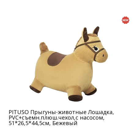
PITUSO Прыгуны-животные Лошадка,
PVC+съемн.плюш.чехол,с насосом,
51*26,5*44,5см, Бежевый