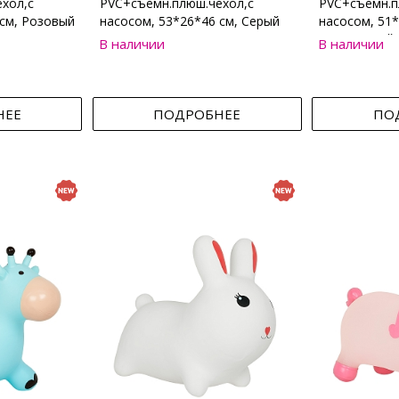
хол,с
PVC+съемн.плюш.чехол,с
PVC+съемн.п
 см, Розовый
насосом, 53*26*46 см, Серый
насосом, 51*
Коричневый
В наличии
В наличии
НЕЕ
ПОДРОБНЕЕ
ПО