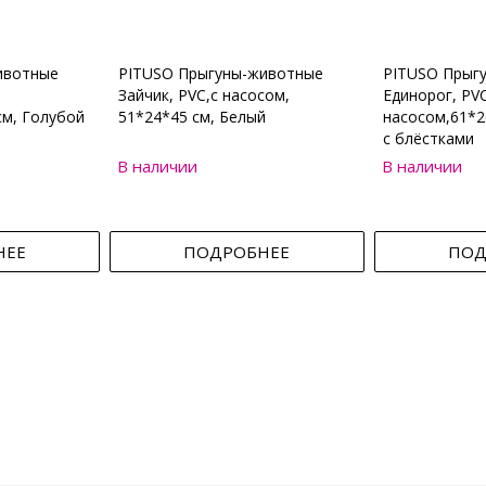
ивотные
PITUSO Прыгуны-животные
PITUSO Прыг
Зайчик, PVC,с насосом,
Единорог, PVC
см, Голубой
51*24*45 см, Белый
насосом,61*2
с блёстками
В наличии
В наличии
НЕЕ
ПОДРОБНЕЕ
ПОД