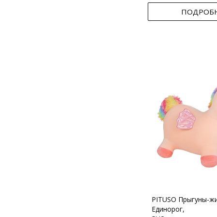
ПОДРОБ
PITUSO Прыгуны-ж
Единорог,