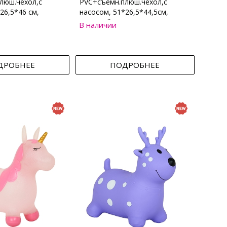
люш.чехол,с
PVC+съемн.плюш.чехол,с
26,5*46 см,
насосом, 51*26,5*44,5см,
Бежевый
В наличии
ДРОБНЕЕ
ПОДРОБНЕЕ