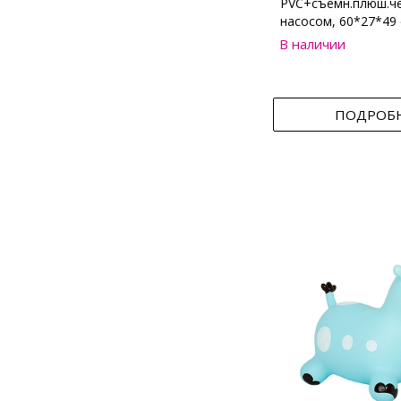
PVC+съемн.плюш.че
насосом, 60*27*49
В наличии
ПОДРОБ