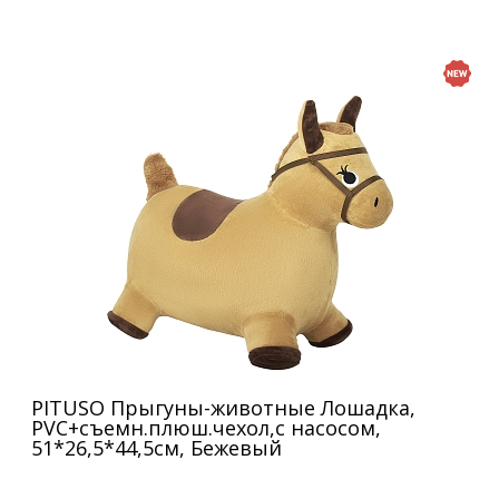
PITUSO Прыгуны-животные Лошадка,
PVC+съемн.плюш.чехол,с насосом,
51*26,5*44,5см, Бежевый