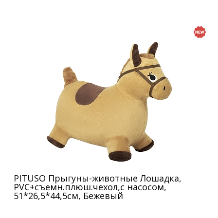
PITUSO Прыгуны-животные Лошадка,
PVC+съемн.плюш.чехол,с насосом,
51*26,5*44,5см, Бежевый