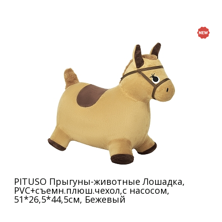
PITUSO Прыгуны-животные Лошадка,
PVC+съемн.плюш.чехол,с насосом,
51*26,5*44,5см, Бежевый