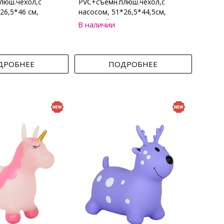
люш.чехол,с
PVC+съемн.плюш.чехол,с
26,5*46 см,
насосом, 51*26,5*44,5см,
Бежевый
В наличии
ДРОБНЕЕ
ПОДРОБНЕЕ