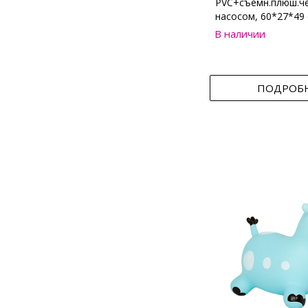
PVC+съемн.плюш.че
насосом, 60*27*49
В наличии
ПОДРОБ