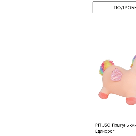
ПОДРОБ
PITUSO Прыгуны-ж
Единорог,