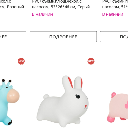
хол,с
PVC+съемн.плюш.чехол,с
PVC+съемн.п
 см, Розовый
насосом, 53*26*46 см, Серый
насосом, 51*
Коричневый
В наличии
В наличии
НЕЕ
ПОДРОБНЕЕ
ПО