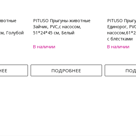
ивотные
PITUSO Прыгуны-животные
PITUSO Прыг
Зайчик, PVC,с насосом,
Единорог, PVC
см, Голубой
51*24*45 см, Белый
насосом,61*2
с блёстками
В наличии
В наличии
НЕЕ
ПОДРОБНЕЕ
ПОД