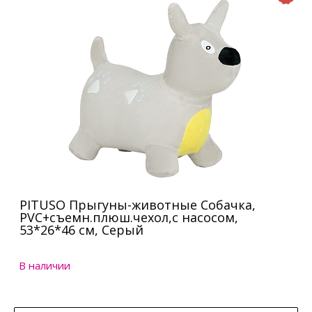
PITUSO Прыгуны-животные Собачка,
PVC+съемн.плюш.чехол,с насосом,
53*26*46 см, Серый
В наличии