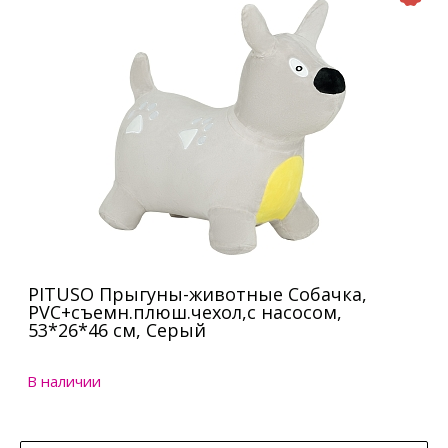
PITUSO Прыгуны-животные Собачка,
PVC+съемн.плюш.чехол,с насосом,
53*26*46 см, Серый
В наличии