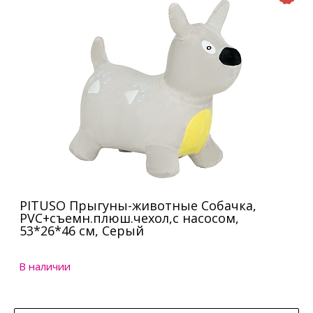
PITUSO Прыгуны-животные Собачка,
PVC+съемн.плюш.чехол,с насосом,
53*26*46 см, Серый
В наличии