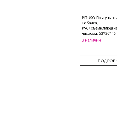
PITUSO Прыгуны-ж
Собачка,
PVC+съемн.плюш.че
насосом, 53*26*46 
В наличии
ПОДРОБ