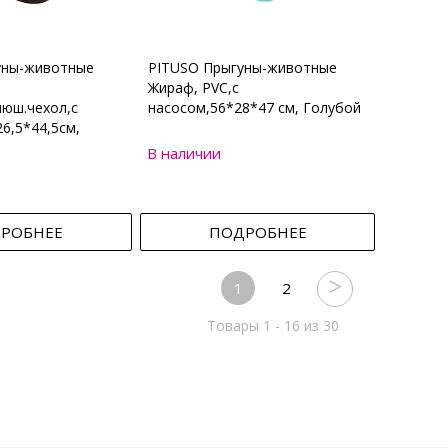
уны-животные
PITUSO Прыгуны-животные
Жираф, PVC,с
юш.чехол,с
насосом,56*28*47 см, Голубой
6,5*44,5см,
В наличии
РОБНЕЕ
ПОДРОБНЕЕ
1
2
Товары 1 - 16 из 30