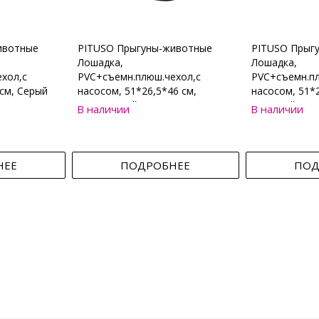
ивотные
PITUSO Прыгуны-животные
PITUSO Прыг
Лошадка,
Лошадка,
хол,с
PVC+съемн.плюш.чехол,с
PVC+съемн.пл
см, Серый
насосом, 51*26,5*46 см,
насосом, 51*2
Коричневый
Бежевый
В наличии
В наличии
НЕЕ
ПОДРОБНЕЕ
ПОД