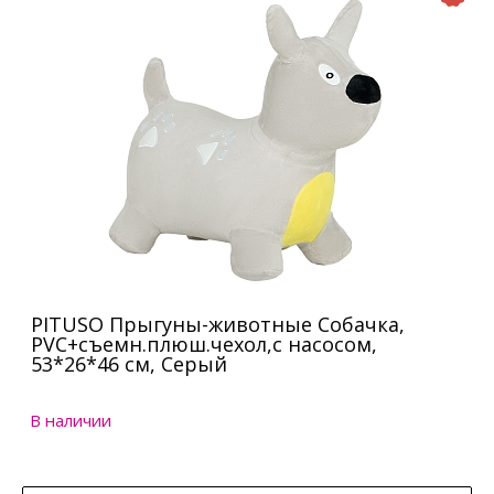
PITUSO Прыгуны-животные Собачка,
PVC+съемн.плюш.чехол,с насосом,
53*26*46 см, Серый
В наличии