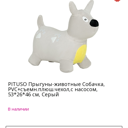
PITUSO Прыгуны-животные Собачка,
PVC+съемн.плюш.чехол,с насосом,
53*26*46 см, Серый
В наличии