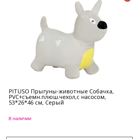
PITUSO Прыгуны-животные Собачка,
PVC+съемн.плюш.чехол,с насосом,
53*26*46 см, Серый
В наличии