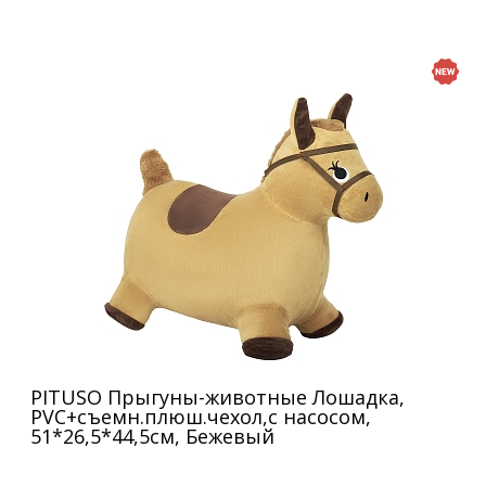
PITUSO Прыгуны-животные Лошадка,
PVC+съемн.плюш.чехол,с насосом,
51*26,5*44,5см, Бежевый