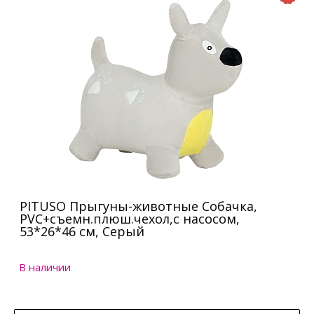
PITUSO Прыгуны-животные Собачка,
PVC+съемн.плюш.чехол,с насосом,
53*26*46 см, Серый
В наличии