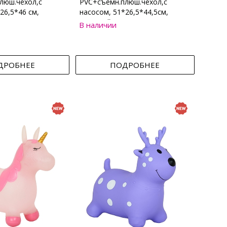
люш.чехол,с
PVC+съемн.плюш.чехол,с
26,5*46 см,
насосом, 51*26,5*44,5см,
Бежевый
В наличии
ДРОБНЕЕ
ПОДРОБНЕЕ