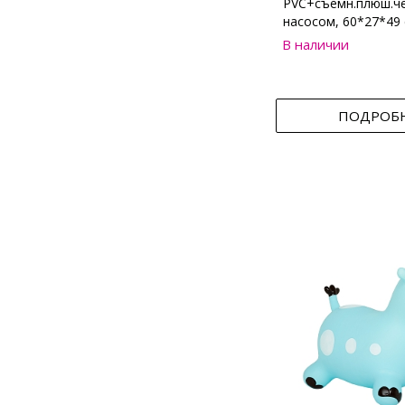
PVC+съемн.плюш.че
насосом, 60*27*49
В наличии
ПОДРОБ