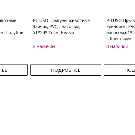
ивотные
PITUSO Прыгуны-животные
PITUSO Прыг
Зайчик, PVC,с насосом,
Единорог, PVC
см, Голубой
51*24*45 см, Белый
насосом,61*2
с блёстками
В наличии
В наличии
НЕЕ
ПОДРОБНЕЕ
ПОД