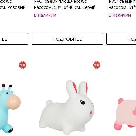
хол,с
PVC+съемн.плюш.чехол,с
PVC+съемн.п
 см, Розовый
насосом, 53*26*46 см, Серый
насосом, 51*
Коричневый
В наличии
В наличии
НЕЕ
ПОДРОБНЕЕ
ПО