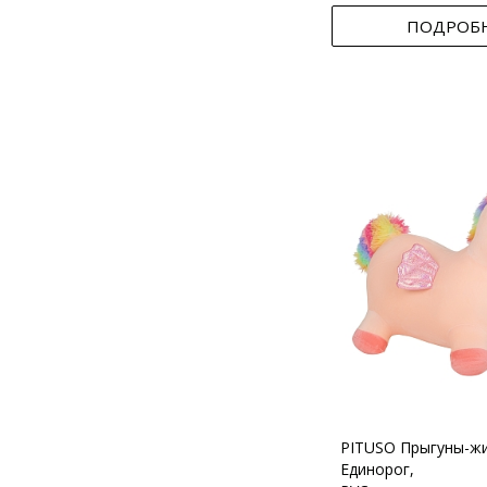
ПОДРОБ
PITUSO Прыгуны-ж
Единорог,