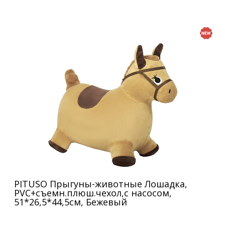
PITUSO Прыгуны-животные Лошадка,
PVC+съемн.плюш.чехол,с насосом,
51*26,5*44,5см, Бежевый