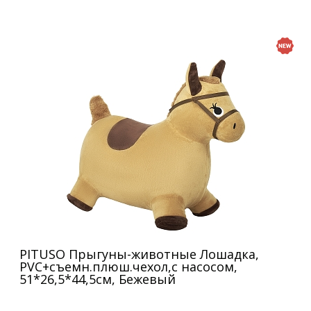
PITUSO Прыгуны-животные Лошадка,
PVC+съемн.плюш.чехол,с насосом,
51*26,5*44,5см, Бежевый