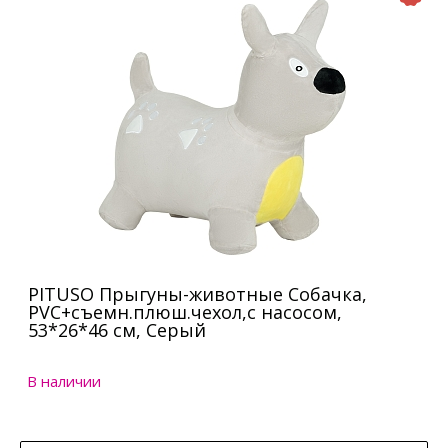
PITUSO Прыгуны-животные Собачка,
PVC+съемн.плюш.чехол,с насосом,
53*26*46 см, Серый
В наличии