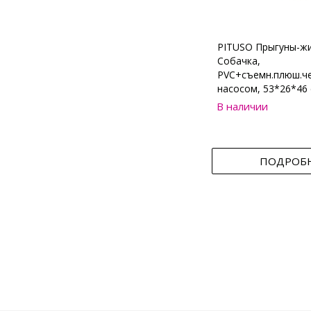
PITUSO Прыгуны-ж
Собачка,
PVC+съемн.плюш.че
насосом, 53*26*46 
В наличии
ПОДРОБ