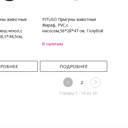
уны-животные
PITUSO Прыгуны-животные
Жираф, PVC,с
юш.чехол,с
насосом,56*28*47 см, Голубой
6,5*44,5см,
В наличии
РОБНЕЕ
ПОДРОБНЕЕ
1
2
Товары 1 - 16 из 30