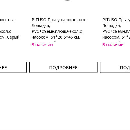
ивотные
PITUSO Прыгуны-животные
PITUSO Прыг
Лошадка,
Лошадка,
хол,с
PVC+съемн.плюш.чехол,с
PVC+съемн.пл
см, Серый
насосом, 51*26,5*46 см,
насосом, 51*2
Коричневый
Бежевый
В наличии
В наличии
НЕЕ
ПОДРОБНЕЕ
ПОД