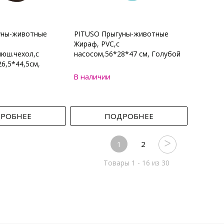
уны-животные
PITUSO Прыгуны-животные
Жираф, PVC,с
юш.чехол,с
насосом,56*28*47 см, Голубой
6,5*44,5см,
В наличии
РОБНЕЕ
ПОДРОБНЕЕ
1
2
Товары 1 - 16 из 30