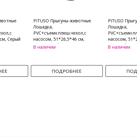
ивотные
PITUSO Прыгуны-животные
PITUSO Прыг
Лошадка,
Лошадка,
хол,с
PVC+съемн.плюш.чехол,с
PVC+съемн.пл
см, Серый
насосом, 51*26,5*46 см,
насосом, 51*2
Коричневый
Бежевый
В наличии
В наличии
НЕЕ
ПОДРОБНЕЕ
ПОД