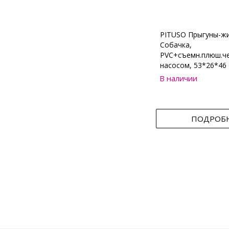
PITUSO Прыгуны-ж
Собачка,
PVC+съемн.плюш.че
насосом, 53*26*46 
В наличии
ПОДРОБ