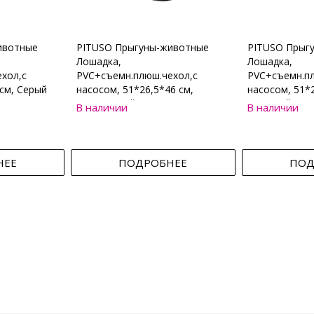
ивотные
PITUSO Прыгуны-животные
PITUSO Прыг
Лошадка,
Лошадка,
хол,с
PVC+съемн.плюш.чехол,с
PVC+съемн.пл
см, Серый
насосом, 51*26,5*46 см,
насосом, 51*2
Коричневый
Бежевый
В наличии
В наличии
НЕЕ
ПОДРОБНЕЕ
ПОД