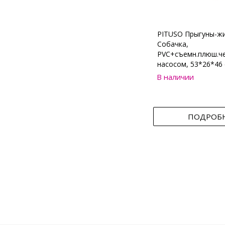
PITUSO Прыгуны-ж
Собачка,
PVC+съемн.плюш.че
насосом, 53*26*46 
В наличии
ПОДРОБ