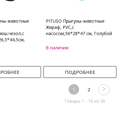
уны-животные
PITUSO Прыгуны-животные
Жираф, PVC,с
юш.чехол,с
насосом,56*28*47 см, Голубой
6,5*44,5см,
В наличии
РОБНЕЕ
ПОДРОБНЕЕ
1
2
Товары 1 - 16 из 30