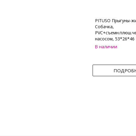
PITUSO Прыгуны-ж
Собачка,
PVC+съемн.плюш.че
насосом, 53*26*46 
В наличии
ПОДРОБ