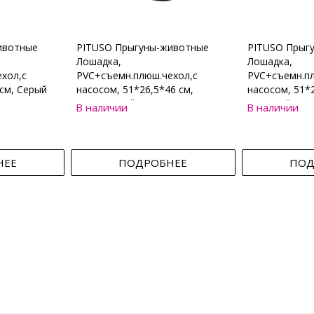
ивотные
PITUSO Прыгуны-животные
PITUSO Прыг
Лошадка,
Лошадка,
хол,с
PVC+съемн.плюш.чехол,с
PVC+съемн.пл
см, Серый
насосом, 51*26,5*46 см,
насосом, 51*2
Коричневый
Бежевый
В наличии
В наличии
НЕЕ
ПОДРОБНЕЕ
ПОД