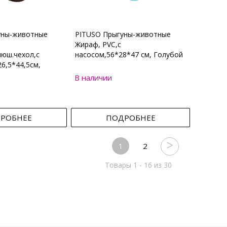
уны-животные
PITUSO Прыгуны-животные
Жираф, PVC,с
юш.чехол,с
насосом,56*28*47 см, Голубой
6,5*44,5см,
В наличии
РОБНЕЕ
ПОДРОБНЕЕ
1
2
Товары 1 - 16 из 30