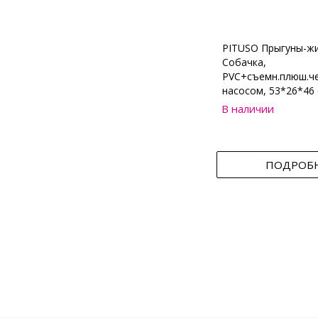
PITUSO Прыгуны-ж
Собачка,
PVC+съемн.плюш.че
насосом, 53*26*46 
В наличии
ПОДРОБ