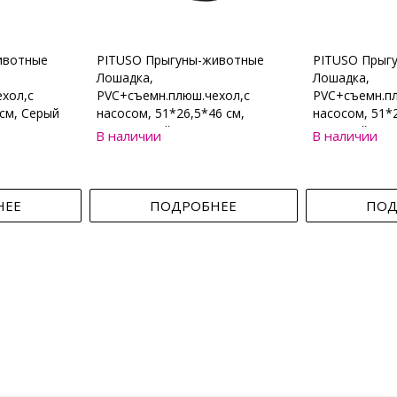
ивотные
PITUSO Прыгуны-животные
PITUSO Прыг
Лошадка,
Лошадка,
хол,с
PVC+съемн.плюш.чехол,с
PVC+съемн.пл
см, Серый
насосом, 51*26,5*46 см,
насосом, 51*2
Коричневый
Бежевый
В наличии
В наличии
НЕЕ
ПОДРОБНЕЕ
ПОД