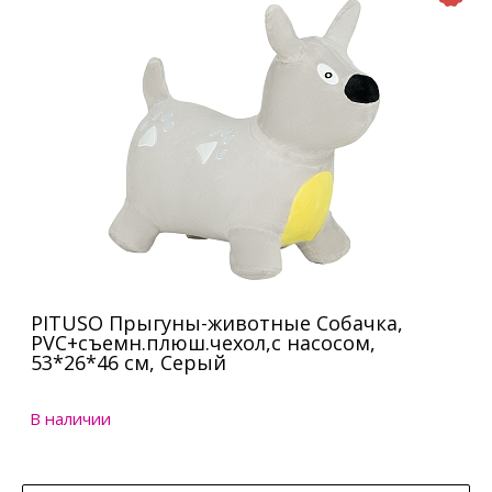
PITUSO Прыгуны-животные Собачка,
PVC+съемн.плюш.чехол,с насосом,
53*26*46 см, Серый
В наличии