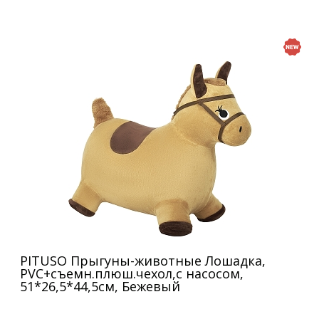
PITUSO Прыгуны-животные Лошадка,
PVC+съемн.плюш.чехол,с насосом,
51*26,5*44,5см, Бежевый