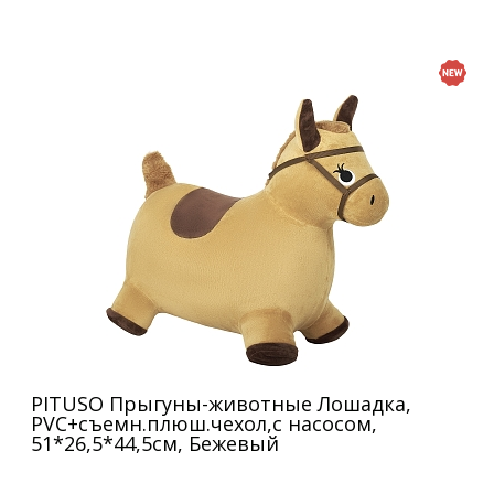
PITUSO Прыгуны-животные Лошадка,
PVC+съемн.плюш.чехол,с насосом,
51*26,5*44,5см, Бежевый