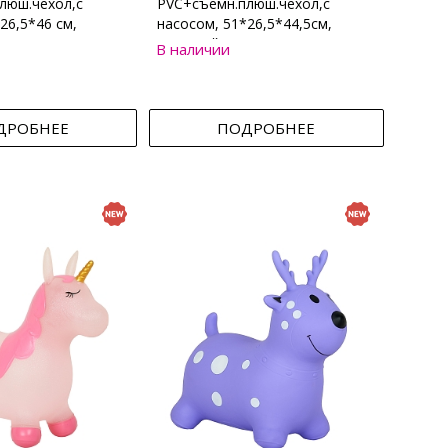
люш.чехол,с
PVC+съемн.плюш.чехол,с
26,5*46 см,
насосом, 51*26,5*44,5см,
Бежевый
В наличии
ДРОБНЕЕ
ПОДРОБНЕЕ