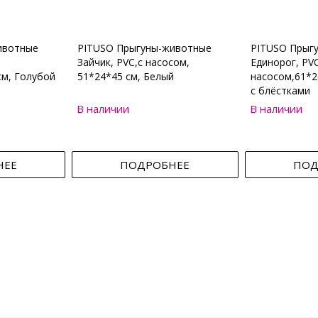
ивотные
PITUSO Прыгуны-животные
PITUSO Прыг
Зайчик, PVC,с насосом,
Единорог, PVC
см, Голубой
51*24*45 см, Белый
насосом,61*2
с блёстками
В наличии
В наличии
НЕЕ
ПОДРОБНЕЕ
ПОД