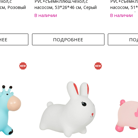
хол,с
PVC+съемн.плюш.чехол,с
PVC+съемн.п
 см, Розовый
насосом, 53*26*46 см, Серый
насосом, 51*
Коричневый
В наличии
В наличии
НЕЕ
ПОДРОБНЕЕ
ПО