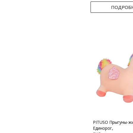
ПОДРОБ
PITUSO Прыгуны-ж
Единорог,