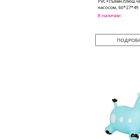
PVC+съемн.плюш.че
насосом, 60*27*49
В наличии
ПОДРОБ