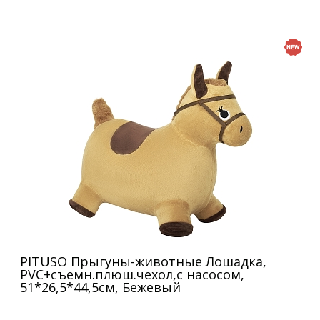
PITUSO Прыгуны-животные Лошадка,
PVC+съемн.плюш.чехол,с насосом,
51*26,5*44,5см, Бежевый