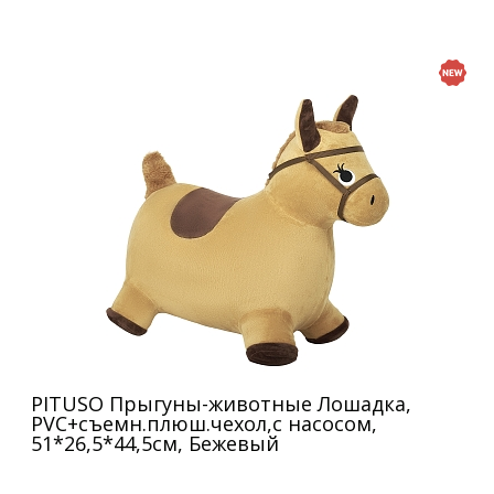
PITUSO Прыгуны-животные Лошадка,
PVC+съемн.плюш.чехол,с насосом,
51*26,5*44,5см, Бежевый