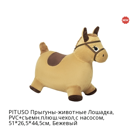
PITUSO Прыгуны-животные Лошадка,
PVC+съемн.плюш.чехол,с насосом,
51*26,5*44,5см, Бежевый