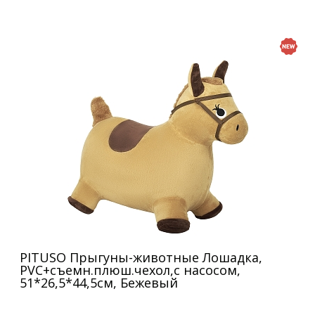
PITUSO Прыгуны-животные Лошадка,
PVC+съемн.плюш.чехол,с насосом,
51*26,5*44,5см, Бежевый