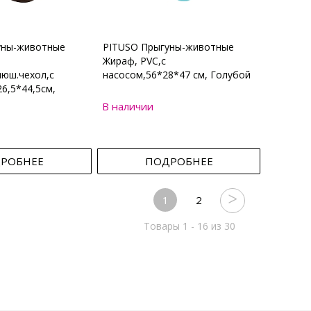
уны-животные
PITUSO Прыгуны-животные
Жираф, PVC,с
юш.чехол,с
насосом,56*28*47 см, Голубой
6,5*44,5см,
В наличии
РОБНЕЕ
ПОДРОБНЕЕ
1
2
Товары 1 - 16 из 30