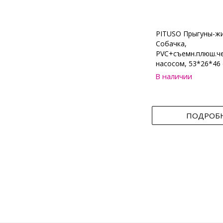
PITUSO Прыгуны-ж
Собачка,
PVC+съемн.плюш.че
насосом, 53*26*46 
В наличии
ПОДРОБ