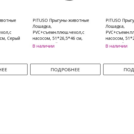
ивотные
PITUSO Прыгуны-животные
PITUSO Прыг
Лошадка,
Лошадка,
хол,с
PVC+съемн.плюш.чехол,с
PVC+съемн.пл
см, Серый
насосом, 51*26,5*46 см,
насосом, 51*2
Коричневый
Бежевый
В наличии
В наличии
НЕЕ
ПОДРОБНЕЕ
ПОД