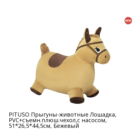
PITUSO Прыгуны-животные Лошадка,
PVC+съемн.плюш.чехол,с насосом,
51*26,5*44,5см, Бежевый