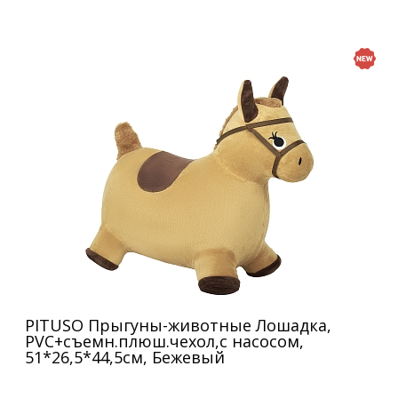
PITUSO Прыгуны-животные Лошадка,
PVC+съемн.плюш.чехол,с насосом,
51*26,5*44,5см, Бежевый