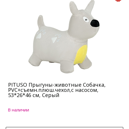
PITUSO Прыгуны-животные Собачка,
PVC+съемн.плюш.чехол,с насосом,
53*26*46 см, Серый
В наличии