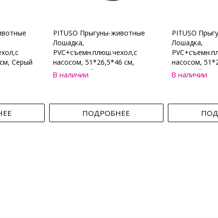
ивотные
PITUSO Прыгуны-животные
PITUSO Прыг
Лошадка,
Лошадка,
хол,с
PVC+съемн.плюш.чехол,с
PVC+съемн.пл
см, Серый
насосом, 51*26,5*46 см,
насосом, 51*2
Коричневый
Бежевый
В наличии
В наличии
НЕЕ
ПОДРОБНЕЕ
ПОД