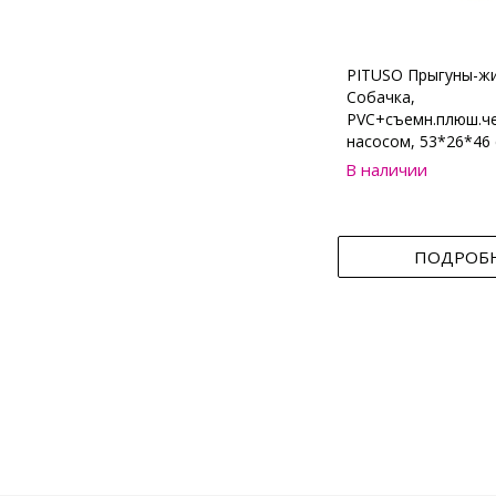
PITUSO Прыгуны-ж
Собачка,
PVC+съемн.плюш.че
насосом, 53*26*46 
В наличии
ПОДРОБ