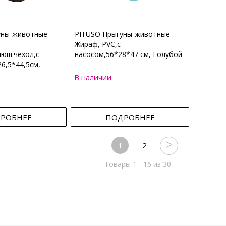
уны-животные
PITUSO Прыгуны-животные
Жираф, PVC,с
юш.чехол,с
насосом,56*28*47 см, Голубой
6,5*44,5см,
В наличии
РОБНЕЕ
ПОДРОБНЕЕ
1
2
Товары 1 - 16 из 30