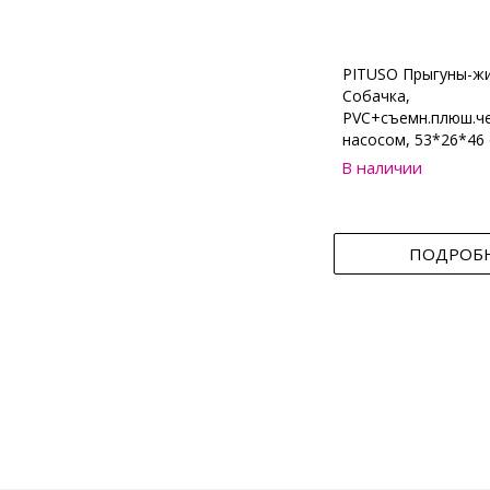
PITUSO Прыгуны-ж
Собачка,
PVC+съемн.плюш.че
насосом, 53*26*46 
В наличии
ПОДРОБ