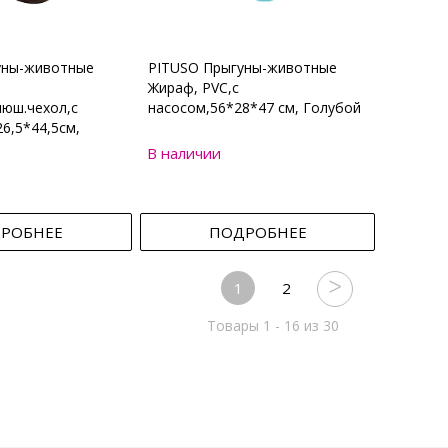
уны-животные
PITUSO Прыгуны-животные
Жираф, PVC,с
юш.чехол,с
насосом,56*28*47 см, Голубой
6,5*44,5см,
В наличии
РОБНЕЕ
ПОДРОБНЕЕ
1
2
Товары 1 - 16 из 30