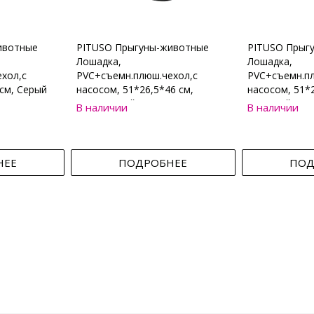
ивотные
PITUSO Прыгуны-животные
PITUSO Прыг
Лошадка,
Лошадка,
хол,с
PVC+съемн.плюш.чехол,с
PVC+съемн.пл
см, Серый
насосом, 51*26,5*46 см,
насосом, 51*2
Коричневый
Бежевый
В наличии
В наличии
НЕЕ
ПОДРОБНЕЕ
ПОД