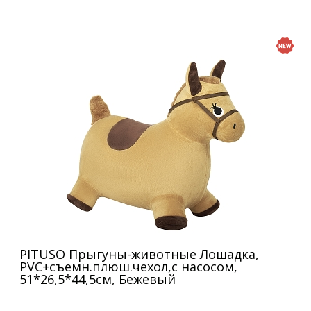
PITUSO Прыгуны-животные Лошадка,
PVC+съемн.плюш.чехол,с насосом,
51*26,5*44,5см, Бежевый