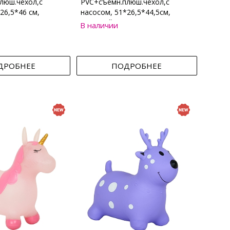
люш.чехол,с
PVC+съемн.плюш.чехол,с
26,5*46 см,
насосом, 51*26,5*44,5см,
Бежевый
В наличии
ДРОБНЕЕ
ПОДРОБНЕЕ