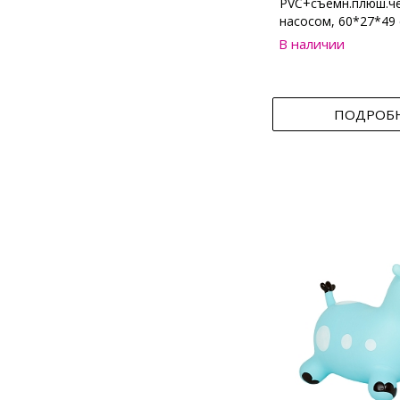
PVC+съемн.плюш.че
насосом, 60*27*49
В наличии
ПОДРОБ