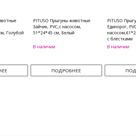
ивотные
PITUSO Прыгуны-животные
PITUSO Прыг
Зайчик, PVC,с насосом,
Единорог, PVC
см, Голубой
51*24*45 см, Белый
насосом,61*2
с блёстками
В наличии
В наличии
НЕЕ
ПОДРОБНЕЕ
ПОД