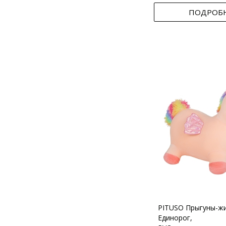
ПОДРОБ
PITUSO Прыгуны-ж
Единорог,