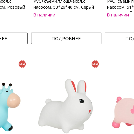
хол,с
PVC+съемн.плюш.чехол,с
PVC+съемн.п
 см, Розовый
насосом, 53*26*46 см, Серый
насосом, 51*
Коричневый
В наличии
В наличии
НЕЕ
ПОДРОБНЕЕ
ПО