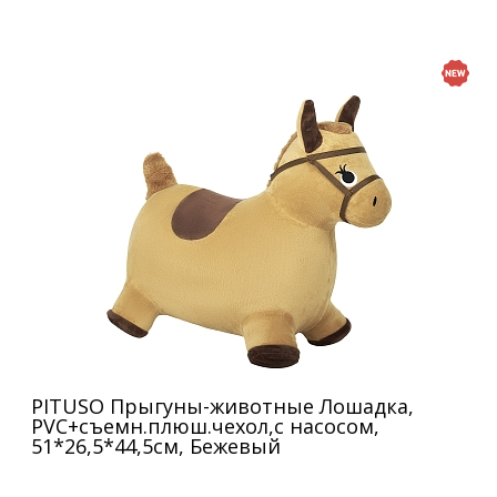
PITUSO Прыгуны-животные Лошадка,
PVC+съемн.плюш.чехол,с насосом,
51*26,5*44,5см, Бежевый