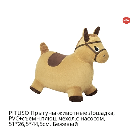
PITUSO Прыгуны-животные Лошадка,
PVC+съемн.плюш.чехол,с насосом,
51*26,5*44,5см, Бежевый