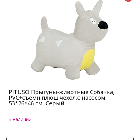
PITUSO Прыгуны-животные Собачка,
PVC+съемн.плюш.чехол,с насосом,
53*26*46 см, Серый
В наличии